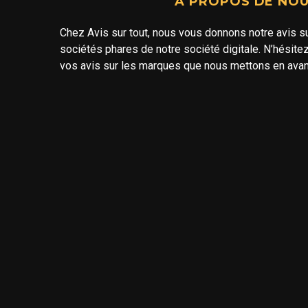
A PROPOS DE NO
Chez Avis sur tout, nous vous donnons notre avis s
sociétés phares de notre société digitale. N’hésitez
vos avis sur les marques que nous mettons en avan
Autres
Quelle sera la
composition d’un
shirt personnal
publicitaire ?