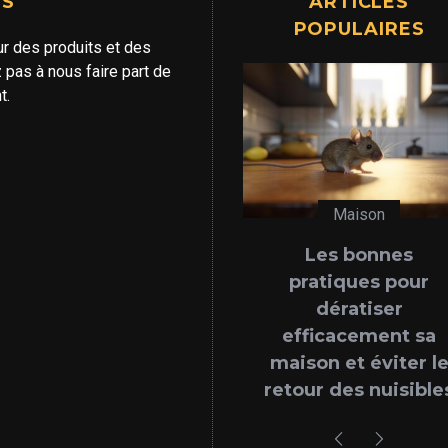
US
ARTICLES
POPULAIRES
ur des produits et des
 pas à nous faire part de
t.
Maison
Non classé
Les bonnes
Bébé : 4 chos
 T-
pratiques pour
retenir sur 
isé
dératiser
bronchiolite
efficacement sa
nourrisso
maison et éviter le
retour des nuisibles