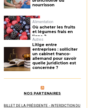
bronchiolite du
nourrisson
Alimentation
Où acheter les fruits
et légumes frais en
ligne ?
Autres
Litige entre
entreprises : solliciter
un cabinet franco-
allemand pour savoir
quelle juridiction est
concernée ?
NOS PARTENAIRES
BILLET DE LA PRÉSIDENTE - INTERDICTION DU