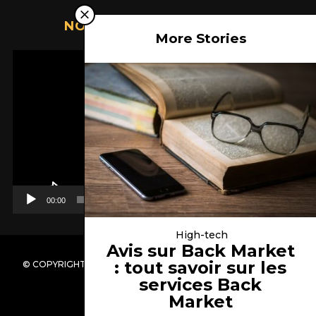
NOTRE SÉLECTION VIDÉO
More Stories
Lecteur
vidéo
00:00
08:49
High-tech
Avis sur Back Market
: tout savoir sur les
© COPYRIGHT AVIS-SUR-TOUT.FR -
RSS
-
MENTIONS LÉGALES
services Back
Market
RETOUR EN HAUT